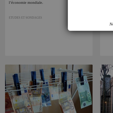
l’économie mondiale.
par 
ETUDES ET SONDAGES
ETUD
No