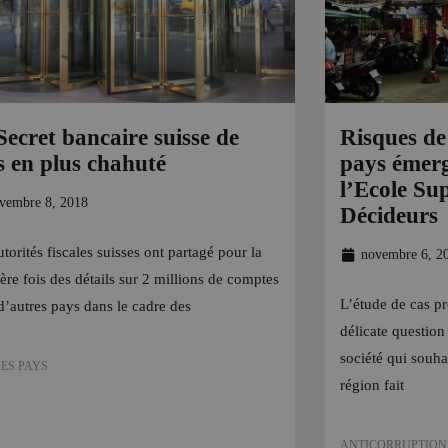
Secret bancaire suisse de
Risques de
s en plus chahuté
pays émerg
l’Ecole Su
vembre 8, 2018
Décideurs
torités fiscales suisses ont partagé pour la
novembre 6, 2
ère fois des détails sur 2 millions de comptes
L’étude de cas pré
d’autres pays dans le cadre des
délicate question
société qui souha
ES PAYS
région fait
ANTICORRUPTION