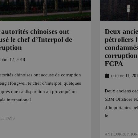
 autorités chinoises ont
Deux ancie
usé le chef d’Interpol de
pétroliers
ruption
condamnés 
corruption
tobre 12, 2018
FCPA
utorités chinoises ont accusé de corruption
octobre 11, 20
ng Hongwei, le chef d’Interpol, quelques
Deux anciens cad
 après que sa disparition ait provoqué un
SBM Offshore N.
ale international.
d’importantes pe
le
ES PAYS
ANTICORRUPTION