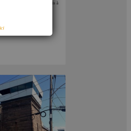
usceptibles d’être touchés. Mais à
ici
,
RISQUES PAYS