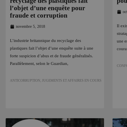
recyclage des plastiques fait
pou
l’objet d’une enquête pour
oc
fraude et corruption
Il ex
novembre 5, 2018
strat
L’industrie britannique du recyclage des
une e
plastiques fait l’objet d’une enquête suite à une
coura
forte suspicion d’abus et de fraude généralisés.
Parallèlement, selon le Guardian,
CONF
ANTICORRUPTION
,
JUGEMENTS ET AFFAIRES EN COURS