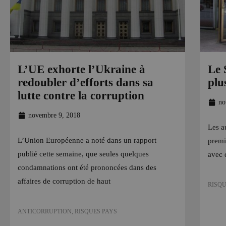
L’UE exhorte l’Ukraine à
Le 
redoubler d’efforts dans sa
plu
lutte contre la corruption
no
novembre 9, 2018
Les au
L’Union Européenne a noté dans un rapport
premi
publié cette semaine, que seules quelques
avec 
condamnations ont été prononcées dans des
affaires de corruption de haut
RISQU
ANTICORRUPTION
,
RISQUES PAYS