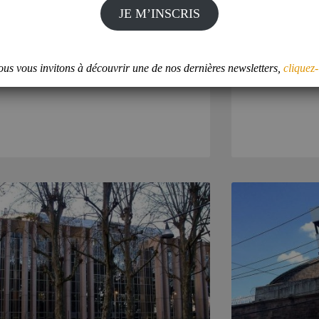
d’activité sont s
l’IHEDN
JE M’INSCRIS
y regarder
ES ET SONDAGES
us vous invitons à découvrir une de nos dernières newsletters,
cliquez-
ANTICORRUPTION