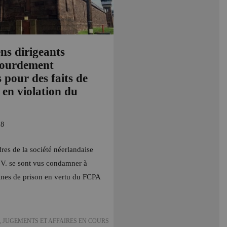
ns dirigeants
 lourdement
pour des faits de
 en violation du
18
res de la société néerlandaise
V. se sont vus condamner à
ines de prison en vertu du FCPA
,
JUGEMENTS ET AFFAIRES EN COURS