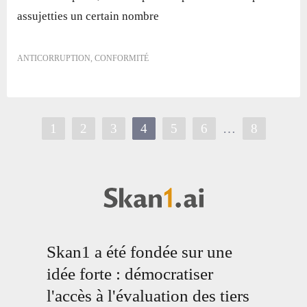
assujetties un certain nombre
ANTICORRUPTION
,
CONFORMITÉ
1
2
3
4
5
6
…
8
Skan1 a été fondée sur une
idée forte : démocratiser
l'accès à l'évaluation des tiers