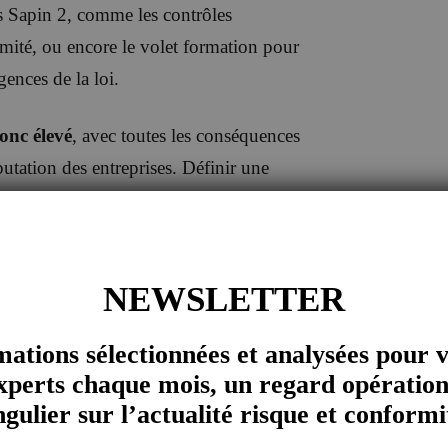
rs Sapin 2, comme les contrôles
rmité, ou encore le volet formation pour
gences de la loi.
donc élevé
, avec toutes les conséquences
putation des entreprises. Définir une
e cartographie des risques rigoureuse et à
’organisation : ce sont les principaux
elever pour devenir réellement efficaces
NEWSLETTER
mations sélectionnées et analysées pour 
xperts chaque mois, un regard opération
dition 2020
ngulier sur l’actualité risque et conformi