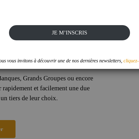
JE M’INSCRIS
iser l’accès à l’évaluation des tiers
 de l’intégrité et l’éthique.
us vous invitons à découvrir une de nos dernières newsletters,
cliquez-
anques, Grands Groupes ou encore
 rapidement et facilement une due
un tiers de leur choix.
er