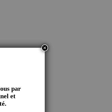
×
vous par
nel et
té.