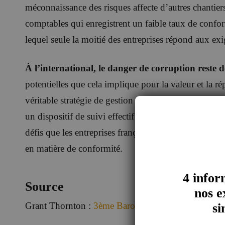
méconnaissance des risques affecte d’autres chantie
comptables qui enregistrent un faible taux de confo
lequel seule la moitié des entreprises répond aux exi
À l’international, le danger de corruption reste 
potentielles que cela implique pour la valeur et la ré
véritable stratégie de gestion des tiers, adossée à un
un dispositif de suivi effectif à tous les niveaux de l
défis que les entreprises françaises doivent encore r
en matière de conformité.
4 infor
Source
nos e
Grant Thornton :
3ème Baromètre Anticorruption, é
si