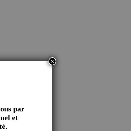
×
vous par
nel et
té.