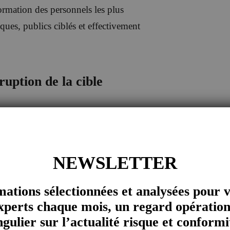
formation des personnels les plus
ues, publics ciblés et effectivement
ruption de la cible
ciété mère et en fonction de la situation
 son sein puis de le maintenir à niveau,
 adaptations requises.
NEWSLETTER
un d’un dispositif dédié, il peut être
mations sélectionnées et analysées pour 
ves. Certaines bonnes pratiques de la
xperts chaque mois, un regard opération
 » par l’acquéreur.
ngulier sur l’actualité risque et conformi