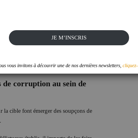
s prioritaires à mener au sein de la cible
élaboration ou actualisation de la
 de faire émerger ou conforter une
JE M’INSCRIS
usion, le dispositif anticorruption devant
 l’opération.
us vous invitons à découvrir une de nos dernières newsletters,
cliquez-
 de corruption au sein de
ur la cible font émerger des soupçons de
.