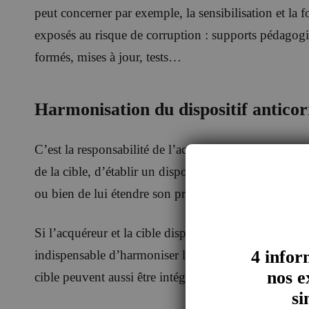
peut concerner par exemple, la sensibilisation et la 
exposés au risque de corruption : supports pédagogiq
formés, mises à jour, tests…
Harmonisation du dispositif anticor
C’est la responsabilité de l’acquéreur, en tant que so
de la cible, d’établir un dispositif anticorruption en
ou bien de lui étendre son propre dispositif avec les
Si l’acquéreur et la cible disposaient auparavant chac
4 infor
indispensable d’harmoniser leurs procédures respecti
nos e
cible peuvent aussi être intégrées « mutatis mutandis
si