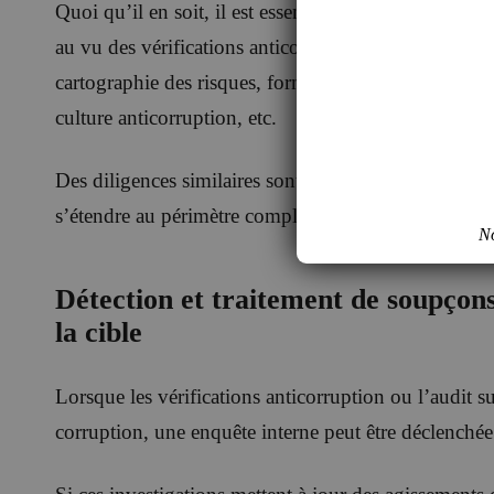
Quoi qu’il en soit, il est essentiel de fixer les action
au vu des vérifications anticorruption et de l’audit : 
cartographie des risques, formation des équipes afin
culture anticorruption, etc.
Des diligences similaires sont à effectuer en cas de f
s’étendre au périmètre complet de la société issue de
No
Détection et traitement de soupçons
la cible
Lorsque les vérifications anticorruption ou l’audit s
corruption, une enquête interne peut être déclenchée