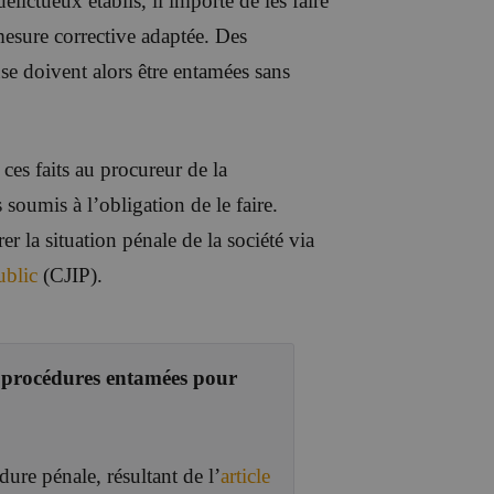
élictueux établis, il importe de les faire
 mesure corrective adaptée. Des
use doivent alors être entamées sans
ces faits au procureur de la
soumis à l’obligation de le faire.
r la situation pénale de la société via
ublic
(CJIP).
s procédures entamées pour
ure pénale, résultant de l’
article