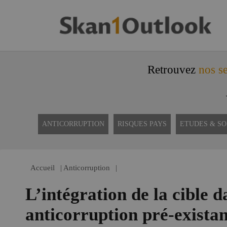
Retrouvez
nos se
ANTICORRUPTION
RISQUES PAYS
ETUDES & S
Accueil
|
Anticorruption
|
L’intégration de la cible da
anticorruption pré-existan