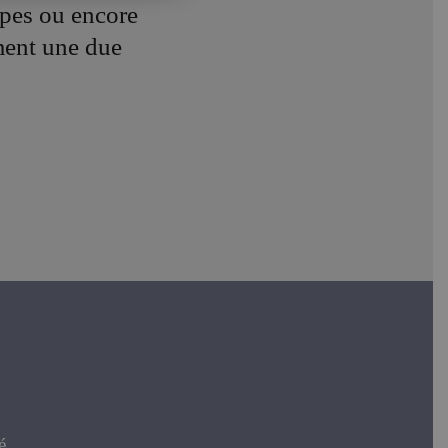
pes ou encore
ment une due
.
é