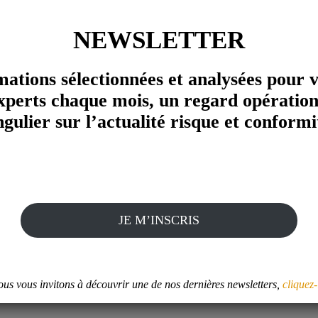
et animée par Ali Laïdi. Cette conférence,
Dans 
NEWSLETTER
organisée par l’IHEDN
Jerom
conse
mations sélectionnées et analysées pour 
Liger
ETUDES ET SONDAGES
xperts chaque mois, un regard opération
d’int
ngulier sur l’actualité risque et conformi
ETUDE
JE M’INSCRIS
e idée forte : démocratiser l'accès à l'évalua
ticulier sur le sujet de l'intégrité et l'éthique.
us vous invitons à découvrir une de nos dernières newsletters,
cliquez-