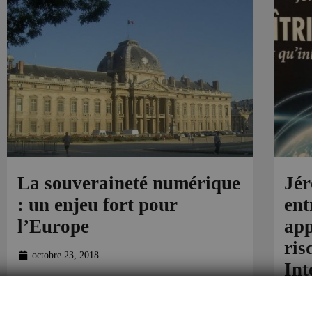
La souveraineté numérique
Jér
: un enjeu fort pour
ent
l’Europe
app
ris
octobre 23, 2018
Int
Mardi s’est tenue une conférence à l’Ecole
oct
Militaire avec Alain Juillet et Jérôme Bondu,