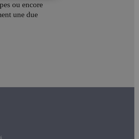
pes ou encore
ment une due
.
é