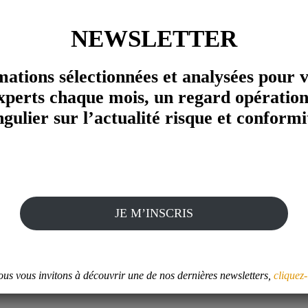
NEWSLETTER
mations sélectionnées et analysées pour 
xperts chaque mois, un regard opération
ngulier sur l’actualité risque et conformi
JE M’INSCRIS
e idée forte : démocratiser l'accès à l'évalua
ticulier sur le sujet de l'intégrité et l'éthique.
us vous invitons à découvrir une de nos dernières newsletters,
cliquez-