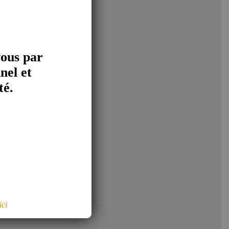
vous par
nel et
té.
tion des tiers en
ici