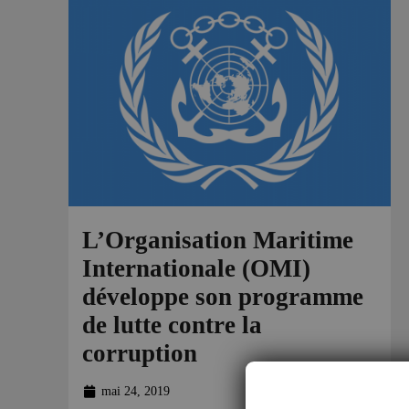
L’Organisation Maritime
Internationale (OMI)
développe son programme
de lutte contre la
corruption
mai 24, 2019