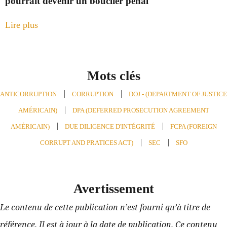
pourrait devenir un bouclier pénal
Lire plus
Mots clés
ANTICORRUPTION
,
CORRUPTION
,
DOJ - (DEPARTMENT OF JUSTICE
AMÉRICAIN)
,
DPA (DEFERRED PROSECUTION AGREEMENT
AMÉRICAIN)
,
DUE DILIGENCE D'INTÉGRITÉ
,
FCPA (FOREIGN
CORRUPT AND PRATICES ACT)
,
SEC
,
SFO
Avertissement
Le contenu de cette publication n’est fourni qu’à titre de 
référence. Il est à jour à la date de publication. Ce contenu 