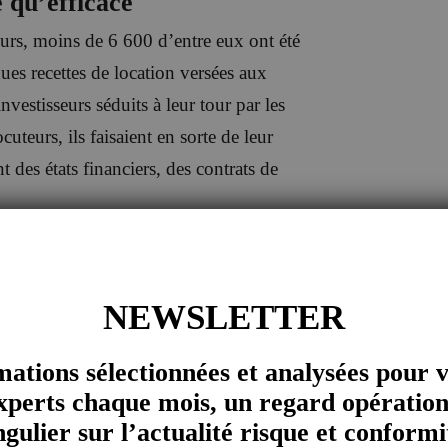
 qu’efficace
eurs, moins de 6 600 d’entre eux ont été
ues recettes de location versées aux
vestisseurs séduits à leur tour par les
uteurs, ils faisaient en sorte de leur
des états financiers, des contrats de
vestisseurs qu’ils bénéficieraient de
de générateurs produisant des énergies
NEWSLETTER
mations sélectionnées et analysées pour 
xperts chaque mois, un regard opération
ngulier sur l’actualité risque et conformi
sseurs a été détournée par le couple