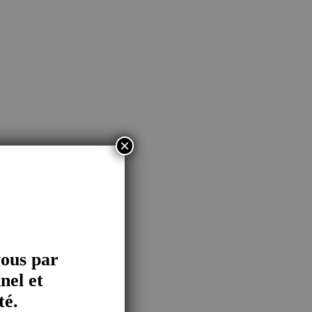
×
vous par
nel et
té.