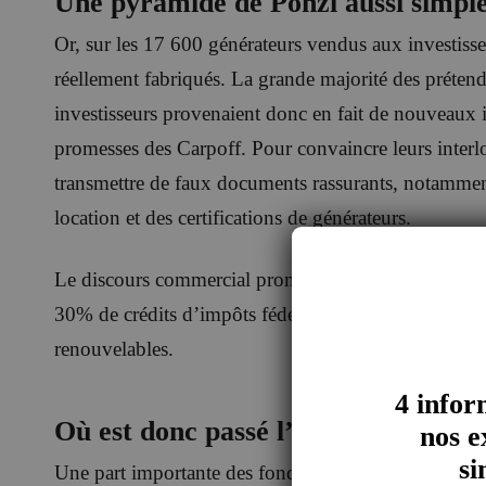
Une pyramide de Ponzi aussi simple
Or, sur les 17 600 générateurs vendus aux investiss
réellement fabriqués. La grande majorité des prétend
investisseurs provenaient donc en fait de nouveaux in
promesses des Carpoff. Pour convaincre leurs interloc
transmettre de faux documents rassurants, notamment 
location et des certifications de générateurs.
Le discours commercial promettait par ailleurs aux in
30% de crédits d’impôts fédéraux du fait de l’achat 
renouvelables.
4 infor
Où est donc passé l’argent ?
nos e
si
Une part importante des fonds amenés par les investi