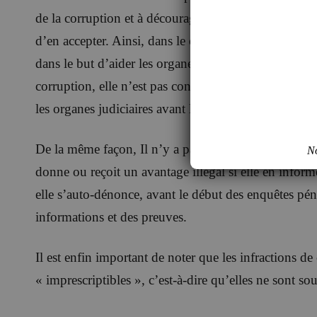
de la corruption et à décourager dans le même temps 
d’en accepter. Ainsi, dans le cas d’une personne qui
dans le but d’aider les organes judiciaires à obtenir
corruption, elle n’est pas considérée comme ayant c
les organes judiciaires avant la commission de l’acte
De la même façon, Il n’y a pas non plus de responsa
No
donne ou reçoit un avantage illégal si elle en informe 
elle s’auto-dénonce, avant le début des enquêtes pén
informations et des preuves.
Il est enfin important de noter que les infractions 
« imprescriptibles », c’est-à-dire qu’elles ne sont s