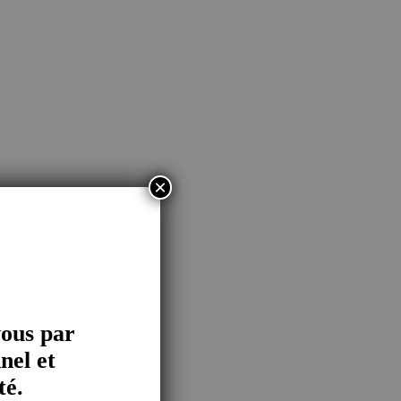
×
vous par
nel et
té.