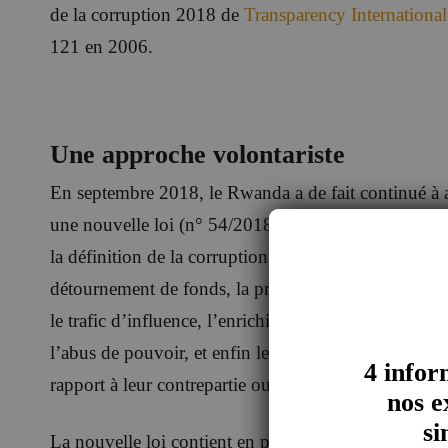
de la corruption 2018 de
Transparency International
121 en 2006.
Une approche volontariste
En septembre 2018, le Rwanda a de fait continué à a
une nouvelle loi (n° 54/2018 du 13/08/2018) pour lut
la définition de la corruption pour y inclure la corru
détournement de fonds, la prise de décisions fondées 
le trafic d’influence, l’enrichissement illicite, le dé
l’abus de pouvoir, et enfin le fait d’exiger ou de re
4 infor
rapport à leur contrepartie ou indues.
nos e
si
La nouvelle loi contient en particulier une dispositi