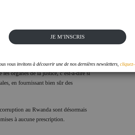
le versement des pots-de-vin, et le fait
 donne ou reçoit un avantage illégal
 des preuves démontrant un fait de
ommis une infraction si elle en informe
JE M’INSCRIS
.
bilité pénale pour une personne qui
us vous invitons à découvrir une de nos dernières newsletters,
cliquez-
les organes de la justice, c’est-à-dire si
ales, en fournissant bien sûr des
de corruption au Rwanda sont désormais
oumises à aucune prescription.