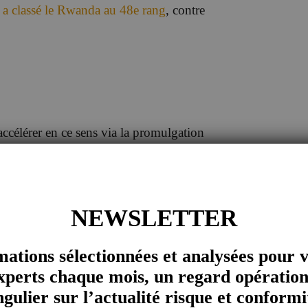
 a classé le Rwanda au 48e rang
, contre
ccélérer en ce sens via la promulgation
ter contre la corruption. Elle a élargi
ption, la corruption sexuelle, le
sur le favoritisme, l’amitié ou la haine,
NEWSLETTER
tournement et l’abus de biens publics,
cevoir des sommes trop élevées par
mations sélectionnées et analysées pour 
xperts chaque mois, un regard opération
ngulier sur l’actualité risque et conformi
on visant à encourager la dénonciation