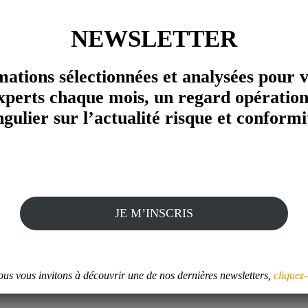
NEWSLETTER
mations sélectionnées et analysées pour 
xperts chaque mois, un regard opération
ngulier sur l’actualité risque et conformi
JE M’INSCRIS
e idée forte : démocratiser l'accès à l'évalua
ticulier sur le sujet de l'intégrité et l'éthique.
us vous invitons à découvrir une de nos dernières newsletters,
cliquez-