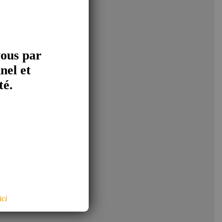
vous par
nel et
té.
tion des tiers en
ici