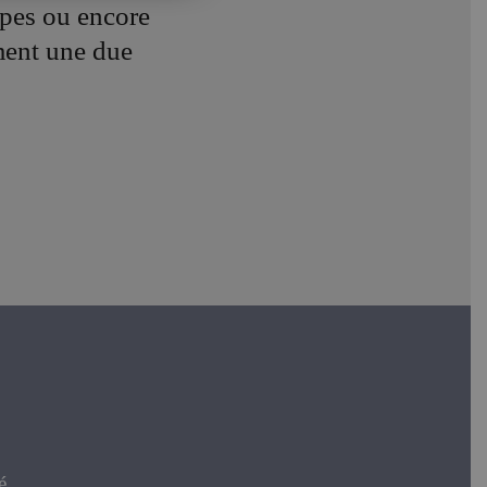
pes ou encore
ment une due
.
é