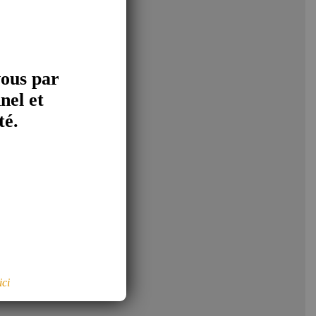
vous par
nel et
té.
tion des tiers en
ici