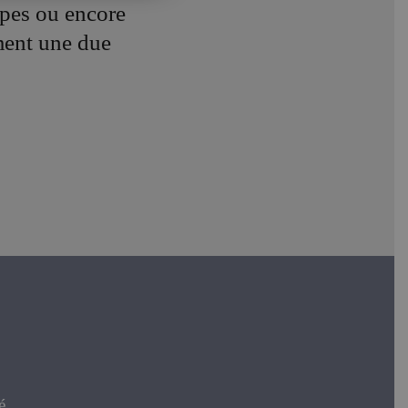
pes ou encore
ment une due
.
é