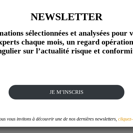
NEWSLETTER
mations sélectionnées et analysées pour 
xperts chaque mois, un regard opération
ngulier sur l’actualité risque et conformi
JE M’INSCRIS
e idée forte : démocratiser l'accès à l'évalua
ticulier sur le sujet de l'intégrité et l'éthique.
us vous invitons à découvrir une de nos dernières newsletters,
cliquez-