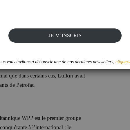
avec sursis.
JE M’INSCRIS
ment enracinée pour être devenue
dans la région. Et la reconnaissance de
confirme que la conformité était loin
us vous invitons à découvrir une de nos dernières newsletters,
cliquez-
ntes. Le responsable du contrôle qualité
unal que dans certains cas, Lufkin avait
ants de Petrofac.
britannique WPP est le premier groupe
 conquérante à l’international : le