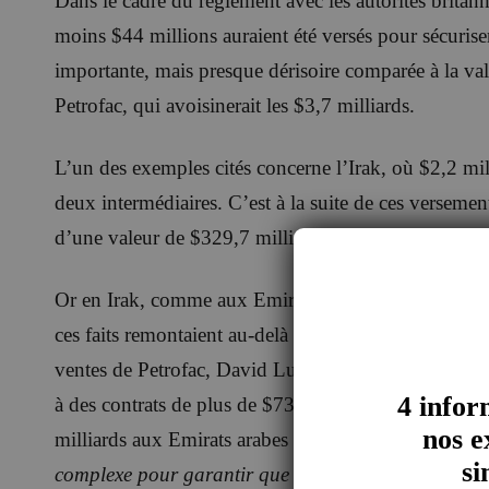
Dans le cadre du règlement avec les autorités britan
moins $44 millions auraient été versés pour sécuris
importante, mais presque dérisoire comparée à la val
Petrofac, qui avoisinerait les $3,7 milliards.
L’un des exemples cités concerne l’Irak, où $2,2 mill
deux intermédiaires. C’est à la suite de ces versemen
d’une valeur de $329,7 millions en 2012.
Or en Irak, comme aux Emirats Arabes Unis ou en A
ces faits remontaient au-delà des filiales locales. En
ventes de Petrofac, David Lufkin, a plaidé coupable d
4 infor
à des contrats de plus de $730 millions en Irak, $3,
nos e
milliards aux Emirats arabes unis. Selon le SFO, Lu
si
complexe pour garantir que les bons paiements ont 