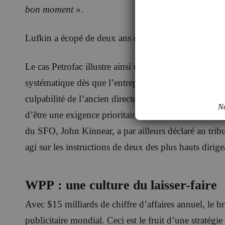
bon moment
».
Lufkin a écopé de deux ans de prison, dont 18 mois 
Le cas Petrofac illustre ainsi une pratique suffisam
systématique dès que l’entreprise ciblait un contrat 
culpabilité de l’ancien directeur mondial des ventes 
No
d’être une exigence prioritaire des instances dirigea
du SFO, John Kinnear, a par ailleurs déclaré au trib
agi sur les instructions de deux des plus hauts dirige
WPP : une culture du laisser-faire
Avec $15 milliards de chiffre d’affaires annuel, le 
publicitaire mondial. Ceci est le fruit d’une stratégie