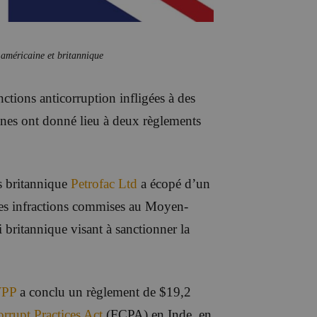
s américaine et britannique
ctions anticorruption infligées à des
aines ont donné lieu à deux règlements
es britannique
Petrofac Ltd
a écopé d’un
des infractions commises au Moyen-
britannique visant à sanctionner la
PP
a conclu un règlement de $19,2
rrupt Practices Act
(FCPA) en Inde, en