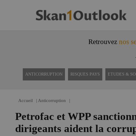
Retrouvez
nos se
ANTICORRUPTION
RISQUES PAYS
ETUDES & S
Accueil
|
Anticorruption
|
Petrofac et WPP sanctionn
dirigeants aident la corru