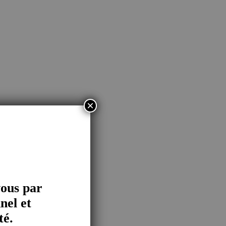
×
vous par
nel et
té.