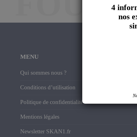
FOUND
4 infor
nos e
si
MENU
Qui sommes nous ?
Conditions d’utilisation
No
Politique de confidentialité
Mentions légales
Newsletter SKAN1.fr