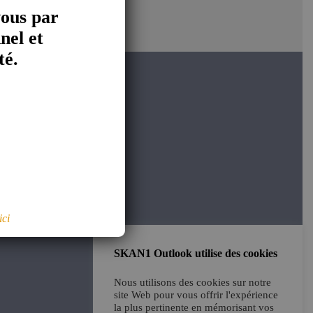
vous par
nel et
té.
é
ici
SKAN1 Outlook utilise des cookies
Nous utilisons des cookies sur notre
site Web pour vous offrir l'expérience
la plus pertinente en mémorisant vos