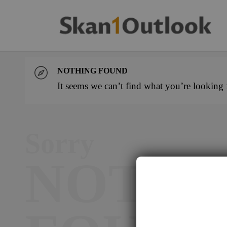
NOTHING FOUND
It seems we can’t find what you’re looking 
Sorry
NOTHI