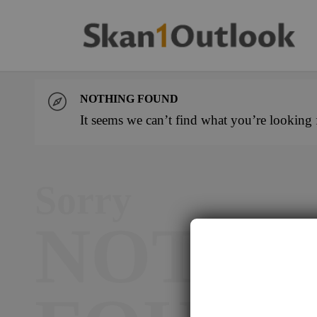
NOTHING FOUND
It seems we can’t find what you’re looking 
Sorry
NOTHI