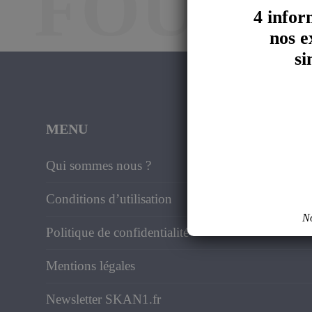
FOUND
4 infor
nos e
si
MENU
Qui sommes nous ?
Conditions d’utilisation
No
Politique de confidentialité
Mentions légales
Newsletter SKAN1.fr