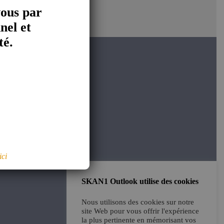
vous par
nel et
té.
é
ici
SKAN1 Outlook utilise des cookies
Nous utilisons des cookies sur notre
site Web pour vous offrir l'expérience
la plus pertinente en mémorisant vos