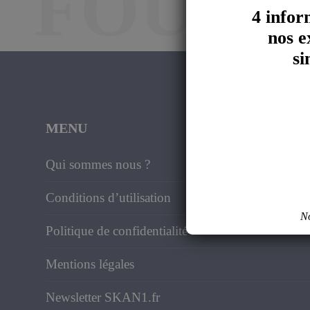
FOUND
4 infor
nos e
si
MENU
Qui sommes nous ?
Conditions d’utilisation
No
Politique de confidentialité
Mentions légales
Newsletter SKAN1.fr