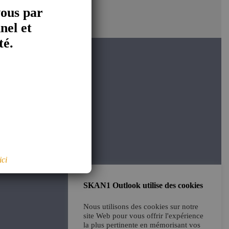
vous par
nel et
té.
é
ici
SKAN1 Outlook utilise des cookies
Nous utilisons des cookies sur notre
site Web pour vous offrir l'expérience
la plus pertinente en mémorisant vos