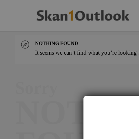
NOTHING FOUND
It seems we can’t find what you’re looking 
Sorry
NOTHI